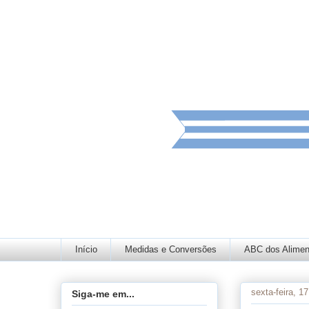
Início
Medidas e Conversões
ABC dos Alimen
sexta-feira, 17
Siga-me em...