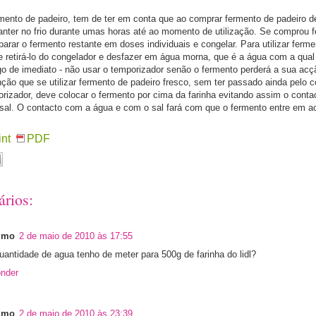
rmento de padeiro, tem de ter em conta que ao comprar fermento de padeiro d
manter no frio durante umas horas até ao momento de utilização. Se comprou 
arar o fermento restante em doses individuais e congelar. Para utilizar ferm
 retirá-lo do congelador e desfazer em água morna, que é a água com a qual 
go de imediato - não usar o temporizador senão o fermento perderá a sua acç
ão que se utilizar fermento de padeiro fresco, sem ter passado ainda pelo c
porizador, deve colocar o fermento por cima da farinha evitando assim o cont
sal. O contacto com a água e com o sal fará com que o fermento entre em a
int
PDF
ários:
imo
2 de maio de 2010 às 17:55
antidade de agua tenho de meter para 500g de farinha do lidl?
nder
imo
2 de maio de 2010 às 23:39