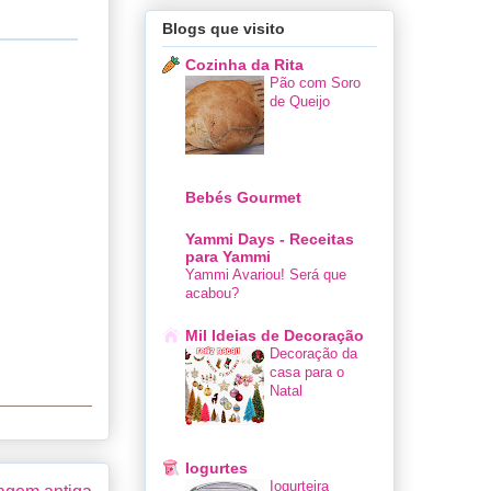
Blogs que visito
Cozinha da Rita
Pão com Soro
de Queijo
Bebés Gourmet
Yammi Days - Receitas
para Yammi
Yammi Avariou! Será que
acabou?
Mil Ideias de Decoração
Decoração da
casa para o
Natal
Iogurtes
Iogurteira