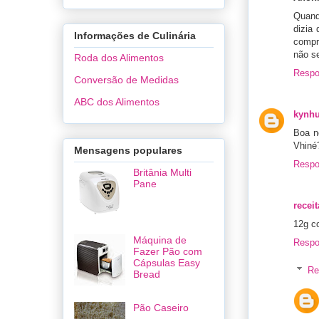
Quand
dizia
Informações de Culinária
compr
não s
Roda dos Alimentos
Respo
Conversão de Medidas
ABC dos Alimentos
kynh
Boa n
Vhiné
Mensagens populares
Respo
Britânia Multi
Pane
recei
12g c
Máquina de
Respo
Fazer Pão com
Cápsulas Easy
Re
Bread
Pão Caseiro