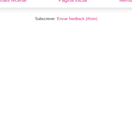
ais recente
Página inicial
Mensa
Subscrever:
Enviar feedback (Atom)