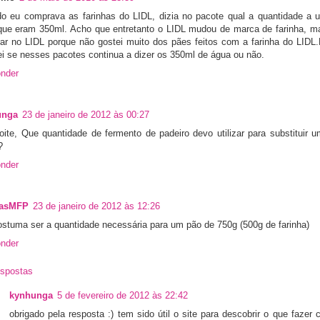
o eu comprava as farinhas do LIDL, dizia no pacote qual a quantidade a us
 que eram 350ml. Acho que entretanto o LIDL mudou de marca de farinha, ma
ar no LIDL porque não gostei muito dos pães feitos com a farinha do LIDL.
ei se nesses pacotes continua a dizer os 350ml de água ou não.
nder
unga
23 de janeiro de 2012 às 00:27
oite, Que quantidade de fermento de padeiro devo utilizar para substituir 
?
nder
tasMFP
23 de janeiro de 2012 às 12:26
ostuma ser a quantidade necessária para um pão de 750g (500g de farinha)
nder
spostas
kynhunga
5 de fevereiro de 2012 às 22:42
obrigado pela resposta :) tem sido útil o site para descobrir o que fazer