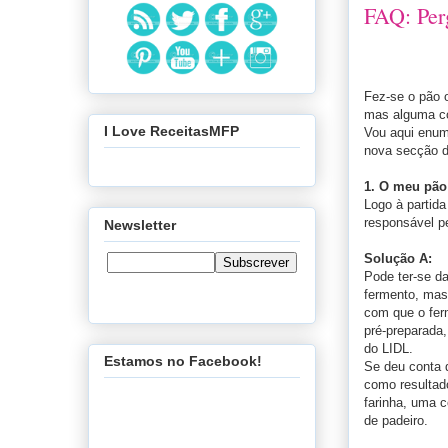
FAQ: Per
Fez-se o pão 
mas alguma co
I Love ReceitasMFP
Vou aqui enum
nova secção d
1. O meu pão
Logo à partid
responsável p
Newsletter
Solução A:
Pode ter-se da
fermento, mas
com que o ferm
pré-preparada,
do LIDL.
Estamos no Facebook!
Se deu conta q
como resultad
farinha, uma c
de padeiro.