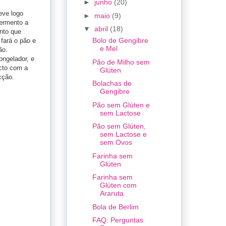
►
junho
(20)
eve logo
►
maio
(9)
fermento a
▼
abril
(18)
ento que
Bolo de Gengibre
fará o pão e
e Mel
ão.
ongelador, e
Pão de Milho sem
acto com a
Glúten
cção.
Bolachas de
Gengibre
Pão sem Glúten e
sem Lactose
Pão sem Glúten,
sem Lactose e
sem Ovos
Farinha sem
Glúten
Farinha sem
Glúten com
Araruta
Bola de Berlim
FAQ: Perguntas