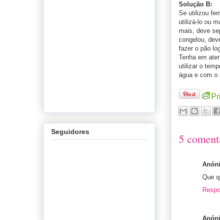
Solução B:
Se utilizou fe
utilizá-lo ou 
mais, deve sep
congelou, deve
fazer o pão lo
Tenha em atenç
utilizar o tem
água e com o 
Pr
Seguidores
5 coment
Anón
Que qu
Respo
Anón