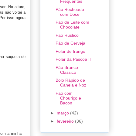
Frequentes
ar. Na altura,
Pão Recheado
s não voltei a
com Doce
Por isso agora
Pão de Leite com
Chocolate
Pão Rústico
Pão de Cerveja
Folar de frango
uma saqueta de
Folar da Páscoa II
Pão Branco
Clássico
Bolo Rápido de
Canela e Noz
Pão com
Chouriço e
Bacon
►
março
(42)
►
fevereiro
(36)
 com a minha