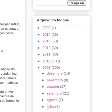
Arquivo do blogue
azer pão (MFP)
►
2020
(1)
 se esperava.
ção nesta
►
2014
(19)
►
2013
(53)
►
2012
(60)
 o
►
2011
(68)
►
2010
(105)
▼
2009
(200)
 adição do
►
dezembro
(14)
vender, fez
esta farinha
►
novembro
(8)
 com farinhas
►
outubro
(17)
te e tiver
►
setembro
(21)
pacote de
►
agosto
(7)
a de fermento
►
julho
(8)