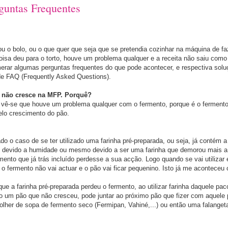
guntas Frequentes
ou o bolo, ou o que quer que seja que se pretendia cozinhar na máquina de f
isa deu para o torto, houve um problema qualquer e a receita não saiu como
erar algumas perguntas frequentes do que pode acontecer, e respectiva solu
e FAQ (Frequently Asked Questions).
 não cresce na MFP. Porquê?
a vê-se que houve um problema qualquer com o fermento, porque é o fermento
elo crescimento do pão.
do o caso de se ter utilizado uma farinha pré-preparada, ou seja, já contém a
 devido a humidade ou mesmo devido a ser uma farinha que demorou mais a 
ento que já trás incluído perdesse a sua acção. Logo quando se vai utilizar 
 o fermento não vai actuar e o pão vai ficar pequenino. Isto já me aconteceu
ue a farinha pré-preparada perdeu o fermento, ao utilizar farinha daquele paco
o um pão que não cresceu, pode juntar ao próximo pão que fizer com aquele 
olher de sopa de fermento seco (Fermipan, Vahiné,...) ou então uma falanget