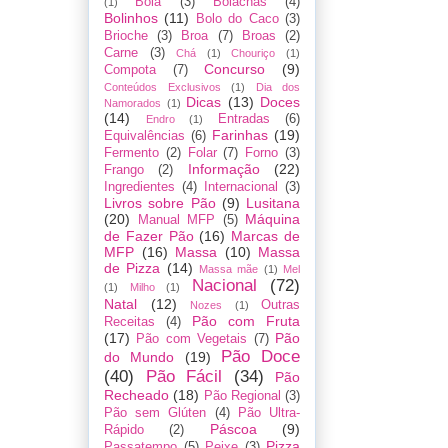
Bôla
(3)
Bolachas
(4)
(1)
Bolinhos
(11)
Bolo do Caco
(3)
Brioche
(3)
Broa
(7)
Broas
(2)
Carne
(3)
Chá
(1)
Chouriço
(1)
Concurso
(9)
Compota
(7)
Conteúdos Exclusivos
(1)
Dia dos
Dicas
(13)
Doces
Namorados
(1)
(14)
Entradas
(6)
Endro
(1)
Farinhas
(19)
Equivalências
(6)
Fermento
(2)
Folar
(7)
Forno
(3)
Informação
(22)
Frango
(2)
Ingredientes
(4)
Internacional
(3)
Livros sobre Pão
(9)
Lusitana
(20)
Máquina
Manual MFP
(5)
de Fazer Pão
(16)
Marcas de
MFP
(16)
Massa
(10)
Massa
de Pizza
(14)
Massa mãe
(1)
Mel
Nacional
(72)
(1)
Milho
(1)
Natal
(12)
Outras
Nozes
(1)
Pão com Fruta
Receitas
(4)
(17)
Pão
Pão com Vegetais
(7)
Pão Doce
do Mundo
(19)
(40)
Pão Fácil
(34)
Pão
Recheado
(18)
Pão Regional
(3)
Pão sem Glúten
(4)
Pão Ultra-
Páscoa
(9)
Rápido
(2)
Pizza
Passatempo
(5)
Peixe
(3)