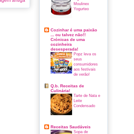
gem antiga
Moulinex
Yogurteo
Cozinhar é uma paixão
... ou talvez não!!
Crónicas de uma
cozinheira
desesperada!
Popz leva os
seus
consumidores
aos festivais
de verão!
Q.b. Receitas de
Culinária!
Tarte de Nata e
Leite
Condensado
Receitas Saudáveis
Sopa de