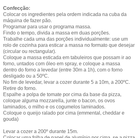
Confecção:
Colocar os ingredientes pela ordem indicada na cuba da
máquina de fazer pão.
Programar para usar o programa massa.
Findo o tempo, divida a massa em duas porções.
Trabalhe cada uma das porções individualmente: use um
rolo de cozinha para esticar a massa no formato que desejar
(circular ou rectangular).
Coloque a massa esticada em tabuleiros que possam ir ao
forno, untados com óleo em spray, e coloque a massa
dentro do forno a levedar (entre 30m a 1h), com o forno
desligado ou a 50ºC.
No fim de levedar, levar a cozer durante 5 a 10m, a 200ºC.
Retire do forno.
Espalhe a polpa de tomate por cima da base da pizza,
coloque alguma mozzarella, junte o bacon, os ovos
laminados, o milho e os cogumelos laminados.
Coloque o queijo ralado por cima (emmental, cheddar e
gouda)
Levar a cozer a 200º durante 15m.
Colocar uma folha de papel de alumínio por cima, se a pizza