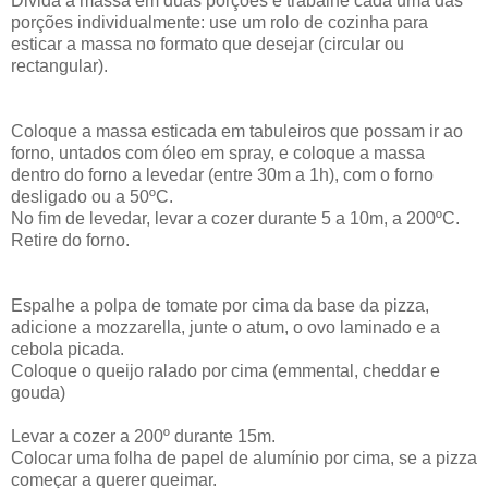
Divida a massa em duas porções e trabalhe cada uma das
porções individualmente: use um rolo de cozinha para
esticar a massa no formato que desejar (circular ou
rectangular).
Coloque a massa esticada em tabuleiros que possam ir ao
forno, untados com óleo em spray, e coloque a massa
dentro do forno a levedar (entre 30m a 1h), com o forno
desligado ou a 50ºC.
No fim de levedar, levar a cozer durante 5 a 10m, a 200ºC.
Retire do forno.
Espalhe a polpa de tomate por cima da base da pizza,
adicione a mozzarella, junte o atum, o ovo laminado e a
cebola picada.
Coloque o queijo ralado por cima (emmental, cheddar e
gouda)
Levar a cozer a 200º durante 15m.
Colocar uma folha de papel de alumínio por cima, se a pizza
começar a querer queimar.