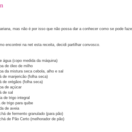
an
ariana, mas não é por isso que não possa dar a conhecer como se pode faz
mo encontrei na net esta receita, decidi partilhar convosco.
de água (copo medida da máquina)
pa de óleo de milho
pa da mistura seca cebola, alho e sal
á de manjericão (folha seca)
á de orégãos (folha seca)
opa de açúcar
á de sal
 de trigo integral
de trigo para quibe
da de aveia
chá de fermento granulado (para pão)
 chá de Pão Certo (melhorador de pão)