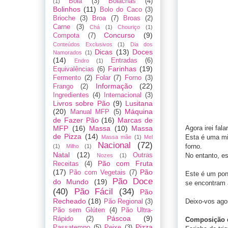
Bôla
(3)
Bolachas
(4)
(1)
Bolinhos
(11)
Bolo do Caco
(3)
Brioche
(3)
Broa
(7)
Broas
(2)
Carne
(3)
Chá
(1)
Chouriço
(1)
Concurso
(9)
Compota
(7)
Conteúdos Exclusivos
(1)
Dia dos
Dicas
(13)
Doces
Namorados
(1)
(14)
Entradas
(6)
Endro
(1)
Farinhas
(19)
Equivalências
(6)
Fermento
(2)
Folar
(7)
Forno
(3)
Informação
(22)
Frango
(2)
Ingredientes
(4)
Internacional
(3)
Livros sobre Pão
(9)
Lusitana
(20)
Máquina
Manual MFP
(5)
de Fazer Pão
(16)
Marcas de
Agora irei fal
MFP
(16)
Massa
(10)
Massa
de Pizza
(14)
Esta é uma mis
Massa mãe
(1)
Mel
Nacional
(72)
forno.
(1)
Milho
(1)
Natal
(12)
No entanto, es
Outras
Nozes
(1)
Pão com Fruta
Receitas
(4)
(17)
Pão
Pão com Vegetais
(7)
Este é um pon
Pão Doce
do Mundo
(19)
se encontram 
(40)
Pão Fácil
(34)
Pão
Recheado
(18)
Deixo-vos ago
Pão Regional
(3)
Pão sem Glúten
(4)
Pão Ultra-
Páscoa
(9)
Rápido
(2)
Composição 
Pizza
Passatempo
(5)
Peixe
(3)