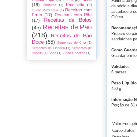
Farinha de trig
(19)
Promoção
(2)
Produtos
(1)
de sódio e dia
Receitas com
Queijo Mozzarela
(1)
ascórbico e co
Fruta
(17)
Receitas com Pão
Glúten.
Receitas de Bolos
(17)
Receitas de Pão
(45)
Recomendaçã
Preparo de pã
(218)
Receitas de Pão
sanduíches par
Doce
(55)
Sementes de Chia
(1)
Sementes de Linhaça
(1)
Sementes de
Como Guardar
Papoila
(1)
Sopa
(1)
Vídeo-Receitas
(1)
Guardar em lo
Validade:
6 meses
Peso Líquido
450 g
Informação Nu
Porção de 31 g
Valor Energét
Carboidratos