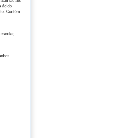
actil lactato
a ácido
ite. Contém
escolar,
anhos.