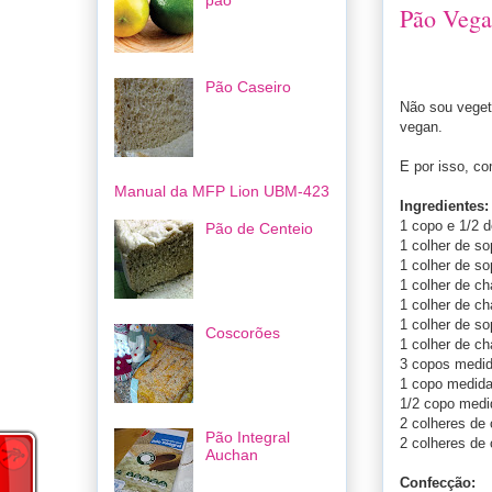
pão
Pão Veg
Pão Caseiro
Não sou veget
vegan.
E por isso, co
Manual da MFP Lion UBM-423
Ingredientes:
1 copo e 1/2 
Pão de Centeio
1 colher de so
1 colher de so
1 colher de ch
1 colher de ch
1 colher de s
Coscorões
1 colher de ch
3 copos medida
1 copo medida 
1/2 copo medi
2 colheres de 
Pão Integral
2 colheres de
Auchan
Confecção: