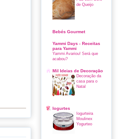
de Queijo
Bebés Gourmet
Yammi Days - Receitas
para Yammi
Yammi Avariou! Será que
acabou?
Mil Ideias de Decoração
Decoração da
casa para o
Natal
Iogurtes
Iogurteira
Moulinex
Yogurteo