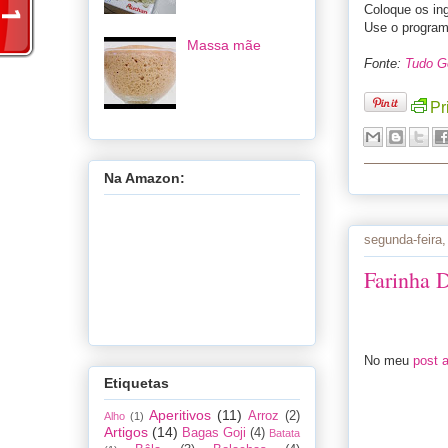
Coloque os in
Use o program
Massa mãe
Fonte:
Tudo G
Pr
Na Amazon:
segunda-feira
Farinha 
No meu
post a
Etiquetas
Aperitivos
(11)
Arroz
(2)
Alho
(1)
Artigos
(14)
Bagas Goji
(4)
Batata