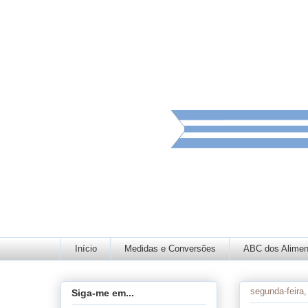
Início
Medidas e Conversões
ABC dos Alimen
segunda-feira
Siga-me em...