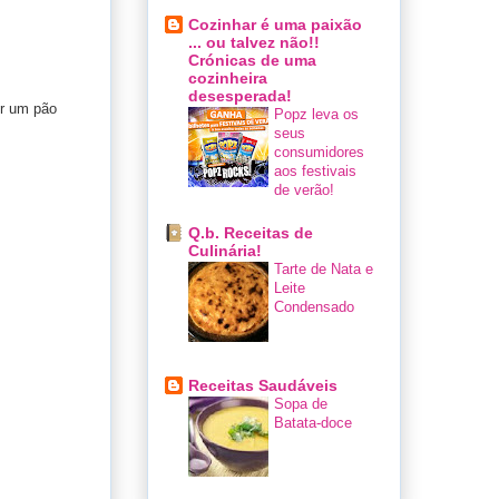
Cozinhar é uma paixão
... ou talvez não!!
Crónicas de uma
cozinheira
desesperada!
er um pão
Popz leva os
seus
consumidores
aos festivais
de verão!
Q.b. Receitas de
Culinária!
Tarte de Nata e
Leite
Condensado
Receitas Saudáveis
Sopa de
Batata-doce