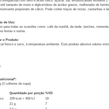
o enriquecida com ferro e ácido fólico, açúcar, sal, emulsificantes estearoil 2 l
cetil tartarato de mono e diglicerídeos de ácidos graxos, melhorador de farinh
nservante propionato de cálcio. Pode conter traços de nozes, castanhas e le
o de Uso:
es para todas as ocasiões como: café da manhã, da tarde, lanches, merenda 
a festas e outras.
 o Produto:
cal fresco e seco, à temperatura ambiente. Este produto absorve odores estr
:
tricional*:
 (3 colheres de sopa)
Quantidade por porção
%VD
ico
109 kcal = 458 kJ
19
21 g
7