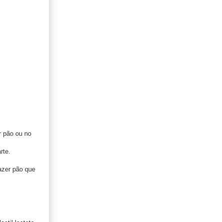
r pão ou no
rte.
azer pão que