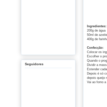
Ingredientes:
200g de água
50ml de azeit
400g de farin
Confecção:
Colocar os in
Escolher o pr
Quando o progr
Seguidores
Dividir a mas
Estender cada
Depois é só co
depois queijo 
Vai ao forno a