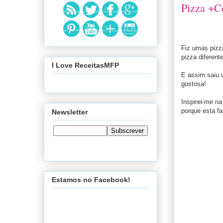
Pizza +C
Fiz umas pizz
pizza diferent
I Love ReceitasMFP
E assim saiu 
gostosa!
Inspirei-me na
porque esta fa
Newsletter
Estamos no Facebook!