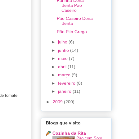
Farinha Dona
Benta Pão
Caseiro
Pão Caseiro Dona
Benta
Pão Pita Grego
►
julho
(6)
►
junho
(14)
►
maio
(7)
►
abril
(11)
►
março
(9)
►
fevereiro
(8)
►
janeiro
(11)
 de tomate,
►
2009
(200)
Blogs que visito
Cozinha da Rita
Pão com Soro