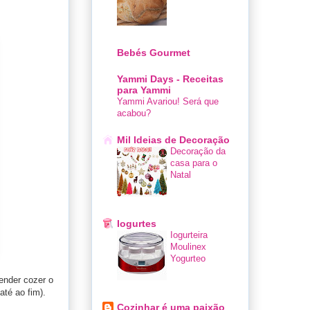
Bebés Gourmet
Yammi Days - Receitas
para Yammi
Yammi Avariou! Será que
acabou?
Mil Ideias de Decoração
Decoração da
casa para o
Natal
Iogurtes
Iogurteira
Moulinex
Yogurteo
ender cozer o
até ao fim).
Cozinhar é uma paixão