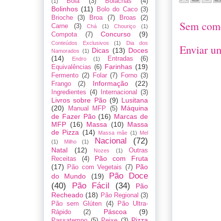
Bôla
(3)
Bolachas
(4)
(1)
Bolinhos
(11)
Bolo do Caco
(3)
Brioche
(3)
Broa
(7)
Broas
(2)
Sem come
Carne
(3)
Chá
(1)
Chouriço
(1)
Concurso
(9)
Compota
(7)
Conteúdos Exclusivos
(1)
Dia dos
Enviar u
Dicas
(13)
Doces
Namorados
(1)
(14)
Entradas
(6)
Endro
(1)
Farinhas
(19)
Equivalências
(6)
Fermento
(2)
Folar
(7)
Forno
(3)
Informação
(22)
Frango
(2)
Ingredientes
(4)
Internacional
(3)
Livros sobre Pão
(9)
Lusitana
(20)
Máquina
Manual MFP
(5)
de Fazer Pão
(16)
Marcas de
MFP
(16)
Massa
(10)
Massa
de Pizza
(14)
Massa mãe
(1)
Mel
Nacional
(72)
(1)
Milho
(1)
Natal
(12)
Outras
Nozes
(1)
Pão com Fruta
Receitas
(4)
(17)
Pão
Pão com Vegetais
(7)
Pão Doce
do Mundo
(19)
(40)
Pão Fácil
(34)
Pão
Recheado
(18)
Pão Regional
(3)
Pão sem Glúten
(4)
Pão Ultra-
Páscoa
(9)
Rápido
(2)
Pizza
Passatempo
(5)
Peixe
(3)