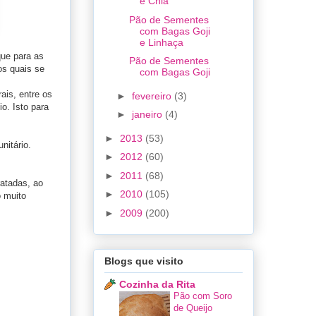
e Chia
Pão de Sementes
com Bagas Goji
e Linhaça
que para as
Pão de Sementes
os quais se
com Bagas Goji
ais, entre os
►
fevereiro
(3)
o. Isto para
►
janeiro
(4)
►
2013
(53)
nitário.
►
2012
(60)
►
2011
(68)
ratadas, ao
►
2010
(105)
o muito
►
2009
(200)
Blogs que visito
Cozinha da Rita
Pão com Soro
de Queijo