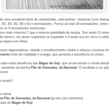
ão uma excelente fonte de carotenóides, anticianinas, vitaminas (com desta
C, B1, B2, B2, B6 e E) e aminoácidos. Possui ao todo 18 aminoácidos, entre 
os os 8 aminoácidos essenciais.
zes mais vitamina C que a mesma quantidade de laranja. Tem ainda 21 miner
não hémico, em doses superiores ao espinafre e é ainda rica em zinco e seléni
ua riqueza em fibras.
nças degenerativas, retarda o envelhecimento celular e reforça o sistema imu
limento
fonte de vitalidade e energia, que aumenta a resistência ao stress.
a aliar estes benefícios das
Bagas de Goji
, que se encontram à venda desid
s sementes da farinha
Pão de Sementes, da Nacional
. O resultado é um pã
boroso!
 receita?
a morna
nha Pão de Sementes, da Nacional
(já tem sal e fermento)
 sopa de
Bagas de Goji