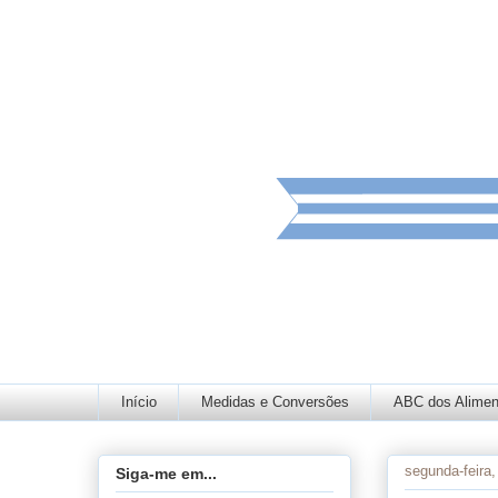
Início
Medidas e Conversões
ABC dos Alimen
segunda-feira
Siga-me em...