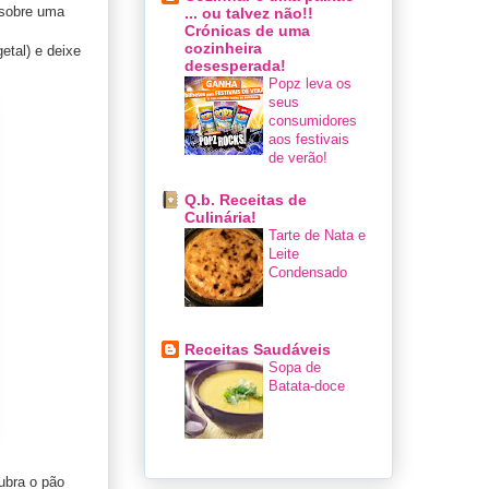
 sobre uma
... ou talvez não!!
Crónicas de uma
cozinheira
etal) e deixe
desesperada!
Popz leva os
seus
consumidores
aos festivais
de verão!
Q.b. Receitas de
Culinária!
Tarte de Nata e
Leite
Condensado
Receitas Saudáveis
Sopa de
Batata-doce
ubra o pão