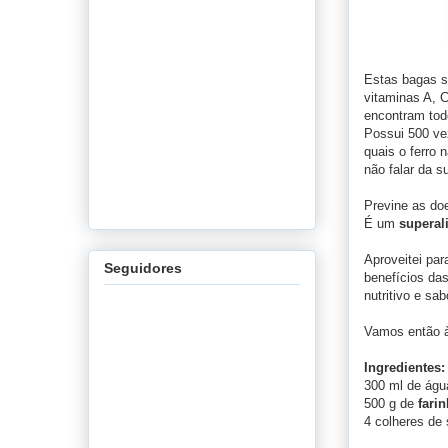
Estas bagas s
vitaminas A, 
encontram tod
Possui 500 ve
quais o ferro 
não falar da s
Previne as doe
É um
supera
Aproveitei par
Seguidores
benefícios da
nutritivo e sa
Vamos então à
Ingredientes:
300 ml de águ
500 g de
fari
4 colheres de