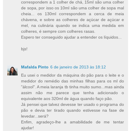
correspondem a 1 colher de chá, 15ml são uma colher
de sopa, por isso os 10ml são uma colher de sopa mal
cheia... os 130ml correspondem a cerca de meia
chávena, e sobre as colheres de açúcar de açúcar e
mel, na culinária quando se indica uma medida em
colheres, é sempre com colheres rasas.
Espero ter conseguido ajudar a entender os líquidos...
bjs!
Mafalda Pinto
6 de janeiro de 2013 às 18:12
Eu usei o medidor da máquina do pão para o leite e o
medidor do remédio das minhas filhas para os ml do
"álcool". A meia laranja tb tinha muito sumo...mas ainda
assim não me parece que tenha adicionado o
equivalente aos 320ml de água quando faço pão.
Já pensei que talvez devesse ter usado o programa do
pão e devia ter tirado quando estivesse na fase de
levedar...será?
Enfim, agradeço-lhe a amabilidade de me tentar
ajudar!