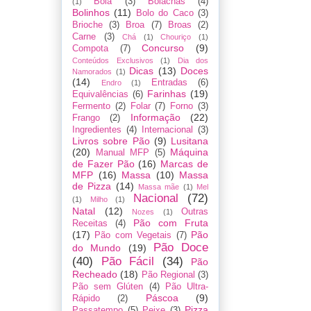
Bôla
(3)
Bolachas
(4)
(1)
Bolinhos
(11)
Bolo do Caco
(3)
Brioche
(3)
Broa
(7)
Broas
(2)
Carne
(3)
Chá
(1)
Chouriço
(1)
Concurso
(9)
Compota
(7)
Conteúdos Exclusivos
(1)
Dia dos
Dicas
(13)
Doces
Namorados
(1)
(14)
Entradas
(6)
Endro
(1)
Farinhas
(19)
Equivalências
(6)
Fermento
(2)
Folar
(7)
Forno
(3)
Informação
(22)
Frango
(2)
Ingredientes
(4)
Internacional
(3)
Livros sobre Pão
(9)
Lusitana
(20)
Máquina
Manual MFP
(5)
de Fazer Pão
(16)
Marcas de
MFP
(16)
Massa
(10)
Massa
de Pizza
(14)
Massa mãe
(1)
Mel
Nacional
(72)
(1)
Milho
(1)
Natal
(12)
Outras
Nozes
(1)
Pão com Fruta
Receitas
(4)
(17)
Pão
Pão com Vegetais
(7)
Pão Doce
do Mundo
(19)
(40)
Pão Fácil
(34)
Pão
Recheado
(18)
Pão Regional
(3)
Pão sem Glúten
(4)
Pão Ultra-
Páscoa
(9)
Rápido
(2)
Pizza
Passatempo
(5)
Peixe
(3)