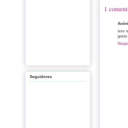
1 coment
Anón
isso 
gosta 
Respo
Seguidores