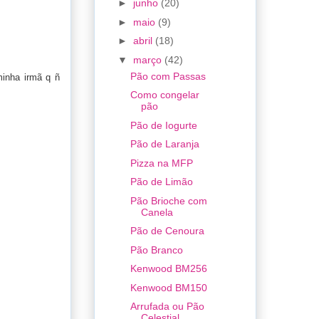
►
junho
(20)
►
maio
(9)
►
abril
(18)
▼
março
(42)
Pão com Passas
minha irmã q ñ
Como congelar
pão
Pão de Iogurte
Pão de Laranja
Pizza na MFP
Pão de Limão
Pão Brioche com
Canela
Pão de Cenoura
Pão Branco
Kenwood BM256
Kenwood BM150
Arrufada ou Pão
Celestial