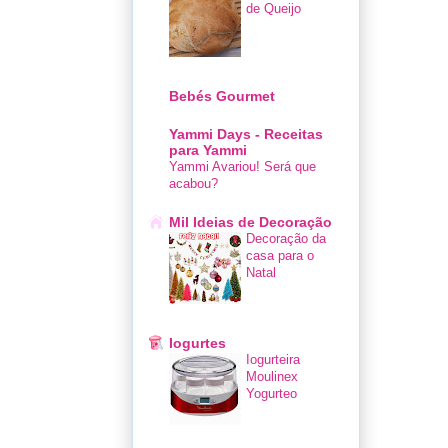
de Queijo
Bebés Gourmet
Yammi Days - Receitas
para Yammi
Yammi Avariou! Será que
acabou?
Mil Ideias de Decoração
Decoração da
casa para o
Natal
Iogurtes
Iogurteira
Moulinex
Yogurteo