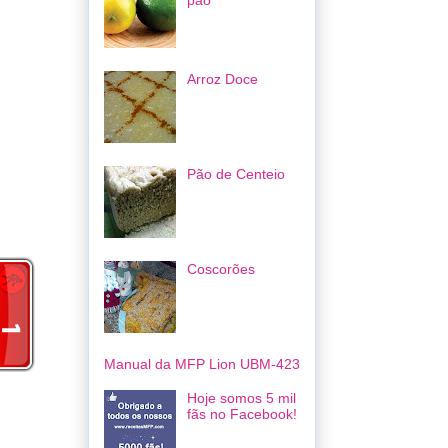
pão
Arroz Doce
Pão de Centeio
Coscorões
Manual da MFP Lion UBM-423
Hoje somos 5 mil
fãs no Facebook!