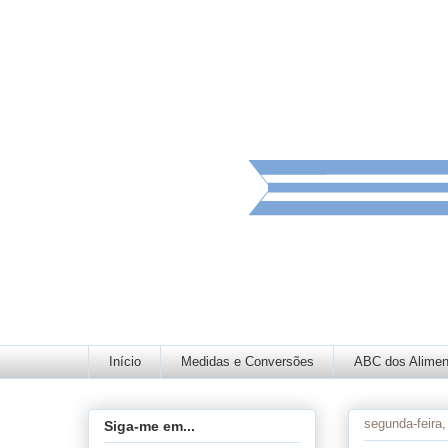
Início
Medidas e Conversões
ABC dos Alimen
segunda-feira
Siga-me em...