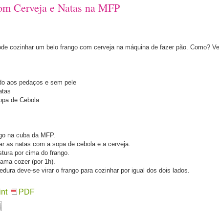
om Cerveja e Natas na MFP
e cozinhar um belo frango com cerveja na máquina de fazer pão. Como? Vej
ado aos pedaços e sem pele
atas
opa de Cebola
ngo na cuba da MFP.
ar as natas com a sopa de cebola e a cerveja.
stura por cima do frango.
grama cozer (por 1h).
dura deve-se virar o frango para cozinhar por igual dos dois lados.
int
PDF