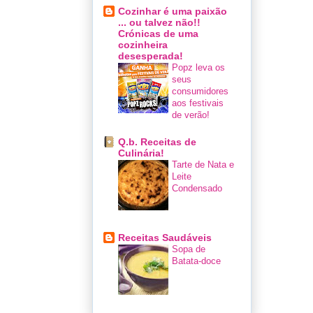
Cozinhar é uma paixão
... ou talvez não!!
Crónicas de uma
cozinheira
desesperada!
Popz leva os
seus
consumidores
aos festivais
de verão!
Q.b. Receitas de
Culinária!
Tarte de Nata e
Leite
Condensado
Receitas Saudáveis
Sopa de
Batata-doce