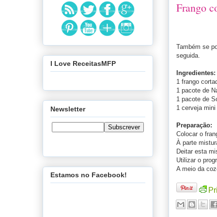
Frango c
Também se pod
seguida.
I Love ReceitasMFP
Ingredientes:
1 frango cort
1 pacote de N
1 pacote de S
1 cerveja mini
Newsletter
Preparação:
Colocar o fra
À parte mistur
Deitar esta mi
Utilizar o pro
A meio da coze
Estamos no Facebook!
Pr