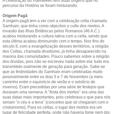
A celebração do Halloween tem duas origens que no
percurso da História se foram misturando:
Origem Pagã
A origem pagã tem a ver com a celebração celta chamada
Samhain, que tinha como objectivo o culto dos mortos. A
invasão das Ilhas Britânicas pelos Romanos (46 A.C.)
acabou misturando a cultura latina com a celta, sendo que
esta última acabou diminuindo com o tempo. Nos fins do
século II, com a evangelização desses territórios, a religião
dos Celtas, chamada druidismo, já tinha desaparecido na
maioria das comunidades. Pouco sabemos sobre a religião
dos druidas, pois não se escreveu nada sobre ela: tudo era
transmitido oralmente de geração para geração. Sabe-se
que as festividades do Samhain eram celebradas muito
possivelmente entre os dias 5 e 7 de Novembro (a meio
caminho entre o equinócio de verão e o solstício de
inverno). Eram precedidas por uma série de festejos que
duravam uma semana. A "festa dos mortos" era uma das
suas datas mais importantes, pois celebrava o que para nós
seriam "o céu e a terra" (conceitos que só chegaram com o
cristianismo). Para os celtas, o lugar dos mortos era um
lugar de felicidade perfeita, onde não haveria fome nem dor.