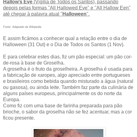
Hallow’s Eve
(Vigília de Todos os Santos), passando
depois pelas formas "All Hallowed Eve" e "All Hallow Een"
até chegar à palavra atual "
Halloween
".
Fonte: Adaptado da Wikipedia
E assim ficámos a conhecer qual a relação entre o dia de
Halloween (31 Out) e o Dia de Todos os Santos (1 Nov).
E para celebrar estes dias, fiz um pão especial: um pão cor-
de-rosa à base de Groselha.
A groselha é o fruto da groselheira. A groselha é usada para
a fabricação de xaropes, algo apreciado entre portugueses
e brasileiros como bebida quando misturado a água (natural
ou gasosa), ou ainda leite. Também faz parte da culinária de
alguns países europeus, principalmente os do norte da
Europa.
Como fiz com uma base de farinha preparada para pão
brioche, o sabor da groselha não se fez acentuar, mas a cor
ficou presente.