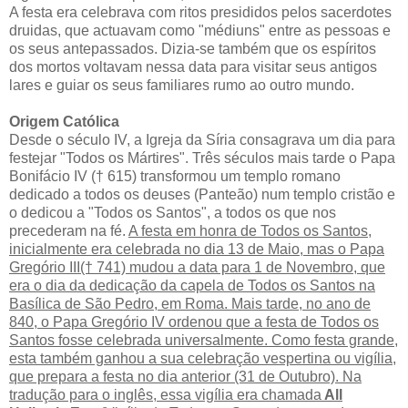
A festa era celebrava com ritos presididos pelos sacerdotes
druidas, que actuavam como "médiuns" entre as pessoas e
os seus antepassados. Dizia-se também que os espíritos
dos mortos voltavam nessa data para visitar seus antigos
lares e guiar os seus familiares rumo ao outro mundo.
Origem Católica
Desde o século IV, a Igreja da Síria consagrava um dia para
festejar "Todos os Mártires". Três séculos mais tarde o Papa
Bonifácio IV († 615) transformou um templo romano
dedicado a todos os deuses (Panteão) num templo cristão e
o dedicou a "Todos os Santos", a todos os que nos
precederam na fé.
A festa em honra de Todos os Santos,
inicialmente era celebrada no dia 13 de Maio, mas o Papa
Gregório III(† 741) mudou a data para 1 de Novembro, que
era o dia da dedicação da capela de Todos os Santos na
Basílica de São Pedro, em Roma. Mais tarde, no ano de
840, o Papa Gregório IV ordenou que a festa de Todos os
Santos fosse celebrada universalmente. Como festa grande,
esta também ganhou a sua celebração vespertina ou vigília,
que prepara a festa no dia anterior (31 de Outubro). Na
tradução para o inglês, essa vigília era chamada
All