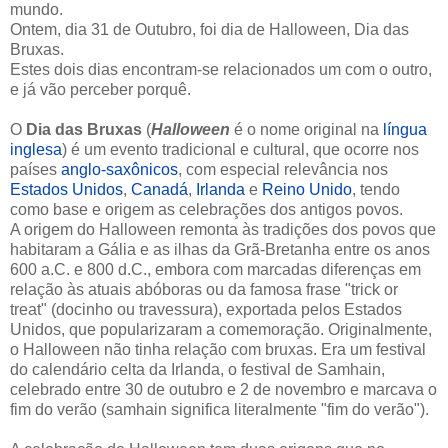
mundo.
Ontem, dia 31 de Outubro, foi dia de Halloween, Dia das
Bruxas.
Estes dois dias encontram-se relacionados um com o outro,
e já vão perceber porquê.
O
Dia das Bruxas
(
Halloween
é o nome original na
língua
inglesa
) é um evento tradicional e cultural, que ocorre nos
países
anglo-saxônicos
, com especial relevância nos
Estados Unidos
,
Canadá
,
Irlanda
e
Reino Unido
, tendo
como base e origem as celebrações dos antigos povos.
A origem do Halloween remonta às tradições dos povos que
habitaram a Gália e as ilhas da Grã-Bretanha entre os anos
600 a.C. e 800 d.C., embora com marcadas diferenças em
relação às atuais abóboras ou da famosa frase "trick or
treat" (docinho ou travessura), exportada pelos Estados
Unidos, que popularizaram a comemoração. Originalmente,
o Halloween não tinha relação com bruxas. Era um festival
do calendário celta da Irlanda, o festival de Samhain,
celebrado entre 30 de outubro e 2 de novembro e marcava o
fim do verão (samhain significa literalmente "fim do verão").