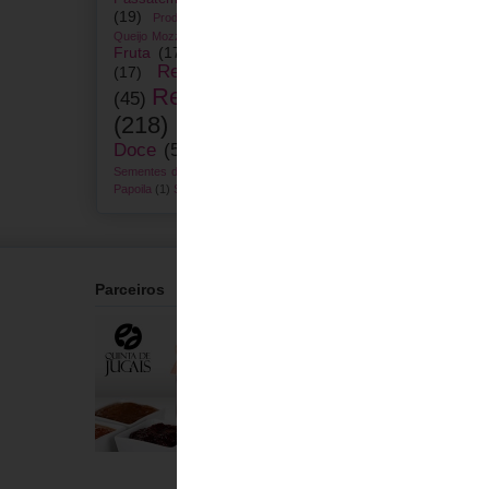
(19)
Promoção
(2)
Produtos
(1)
Receitas com
Queijo Mozzarela
(1)
Fruta
(17)
Receitas com Pão
Receitas de Bolos
(17)
Receitas de Pão
(45)
(218)
Receitas de Pão
Doce
(55)
Sementes de Chia
(1)
Sementes de Linhaça
(1)
Sementes de
Papoila
(1)
Sopa
(1)
Vídeo-Receitas
(1)
Parceiros