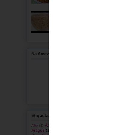
Massa mãe
Na Amazon:
Etiquetas
Aperitivos
(11)
Arroz
(2)
Alho
(1)
Artigos
(14)
Bagas Goji
(4)
Batata