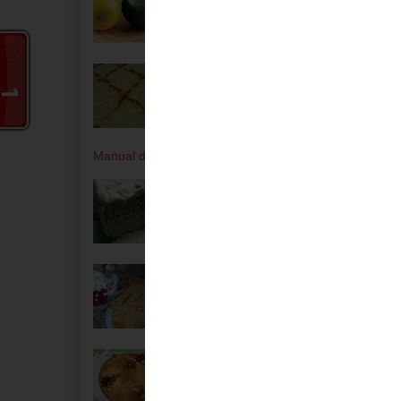
pão
comer
Respo
Arroz Doce
Manual da MFP Lion UBM-423
Pão de Centeio
Coscorões
Folar com Nozes
Mensagem m