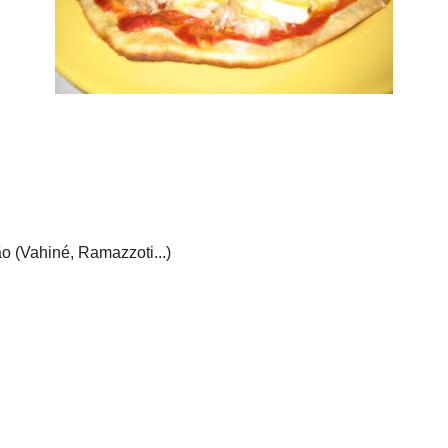
 Atum com Ovo
ana fizémos experiências com massa de pizza e para fazermos uma pizza ráp
pizza de atum com ovo (são ingredientes que temos sempre na dispensa e es