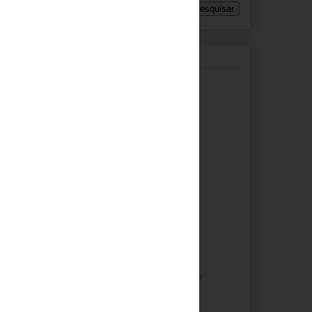
Arquivo do blogue
ida e fácil,
►
2020
(1)
tão prontos a
►
2014
(19)
►
2013
(53)
►
2012
(60)
►
2011
(68)
►
2010
(105)
▼
2009
(200)
►
dezembro
(14)
►
novembro
(8)
▼
outubro
(17)
Pão Challah
Pão Ultra Rápido
Bolas de Pão de
Queijo