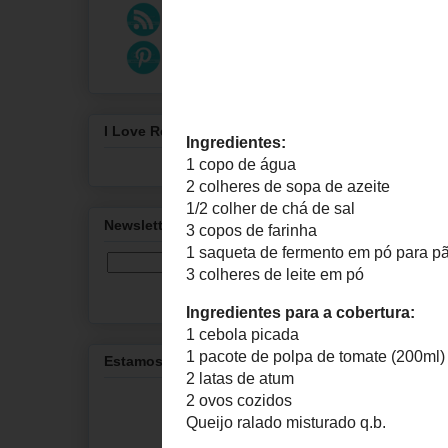
Pizza de
No fim de sem
fomos para a 
I Love ReceitasMFP
usar).
Newsletter
Estamos no Facebook!