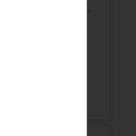
No-Knead Bread
car a cebola
Pão de Chocolate
ralado.
e Canela
Pão de Canela e
Passas
Pizza de Atum
com Ovo
►
setembro
(21)
►
agosto
(7)
►
julho
(8)
►
junho
(20)
►
maio
(9)
►
abril
(18)
►
março
(42)
►
fevereiro
(36)
Blogs que visito
ificios.toca a