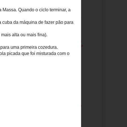
Pão de Batata
Doce
Pão de Baunilha
Pão de Leite na
Actifry e MFP
Dia Mundial da
Alimentação e
Dia Mundial do
Pão
Tabela de
Equivalências
de Medidas
Caseiras II
Pão Francês
 programa
Lasanha de Pão
rabalhada.
de Forma
a massa da
o, para se
Pão Pesto
Pão de Canela e
a da massa
Erva-Doce
Pão de Mel e
Laranja
 ao forno para