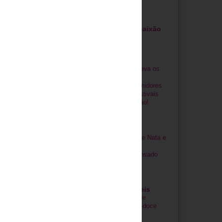
Cozinhar é uma paixão
... ou talvez não!!
Crónicas de uma
cozinheira
desesperada!
Popz leva os
seus
consumidores
aos festivais
de verão!
Q.b. Receitas de
Culinária!
Tarte de Nata e
Leite
Condensado
Receitas Saudáveis
Sopa de
Batata-doce