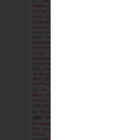
Bôla
(3)
Bolachas
(4)
(1)
Bolinhos
(11)
Bolo do Caco
(3)
Brioche
(3)
Broa
(7)
Broas
(2)
Carne
(3)
Chá
(1)
Chouriço
(1)
Concurso
(9)
Compota
(7)
Conteúdos Exclusivos
(1)
Dia dos
Dicas
(13)
Doces
Namorados
(1)
(14)
Entradas
(6)
Endro
(1)
Farinhas
(19)
Equivalências
(6)
Fermento
(2)
Folar
(7)
Forno
(3)
Informação
(22)
Frango
(2)
Ingredientes
(4)
Internacional
(3)
Livros sobre Pão
(9)
Lusitana
(20)
Máquina
Manual MFP
(5)
de Fazer Pão
(16)
Marcas de
MFP
(16)
Massa
(10)
Massa
de Pizza
(14)
Massa mãe
(1)
Mel
Nacional
(72)
(1)
Milho
(1)
Natal
(12)
Outras
Nozes
(1)
Pão com Fruta
Receitas
(4)
(17)
Pão
Pão com Vegetais
(7)
Pão Doce
do Mundo
(19)
(40)
Pão Fácil
(34)
Pão
Recheado
(18)
Pão Regional
(3)
Pão sem Glúten
(4)
Pão Ultra-
Páscoa
(9)
Rápido
(2)
Pizza
Passatempo
(5)
Peixe
(3)