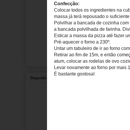
Ingredientes:
1 copo de águ
2 colheres de 
1/2 colher de 
3 copos de far
1 saqueta de 
3 colheres de 
Ingredientes 
1 cebola pica
1 pacote de p
2 latas de atu
2 ovos cozido
Queijo ralado 
Seguidores
Confecção:
Colocar todos 
Massa. Quando 
Polvilhar a ba
cuba da máquin
poderem fazer
Esticar a mas
mais alta ou m
Pré-aquecer o 
Untar um tabul