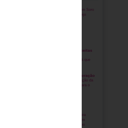
Cozinha da Rita
Pão com Soro
de Queijo
Bebés Gourmet
Yammi Days - Receitas
para Yammi
Yammi Avariou! Será que
acabou?
Mil Ideias de Decoração
Decoração da
casa para o
Natal
Iogurtes
Iogurteira
gem antiga
Moulinex
Yogurteo