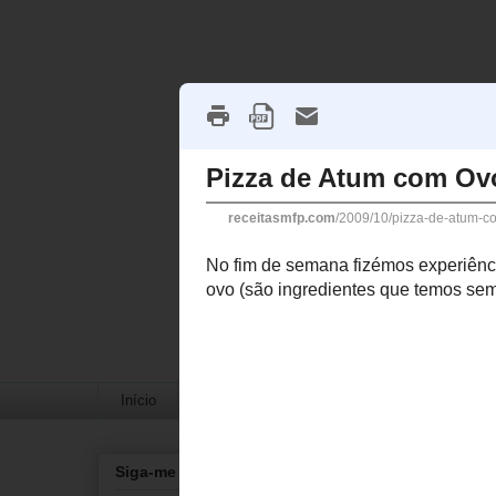
Início
Medidas e Conversões
ABC dos Alimen
quinta-feira, 
Siga-me em...