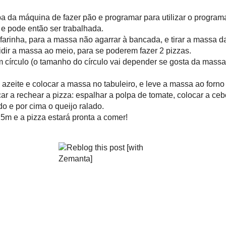
a
sopa de azeite
chá de sal
inha
fermento em pó para pão (Vahiné, Ramazzoti...)
leite em pó
para a cobertura:
da
olpa de tomate (200ml)
m
s
misturado q.b.
os ingredientes na cuba da máquina de fazer pão e programar para utilizar o
o ciclo terminar, a massa já terá repousado o suficiente e pode então ser t
ncada de cozinha com farinha, para a massa não agarrar à bancada, e tirar 
a de fazer pão para a bancada polvilhada de farinha. Dividir a massa ao mei
 2 pizzas.
sa da pizza até fazer um círculo (o tamanho do círculo vai depender se gost
ais fina).
forno a 230º.
eiro de ir ao forno com azeite e colocar a massa no tabuleiro, e leve a massa