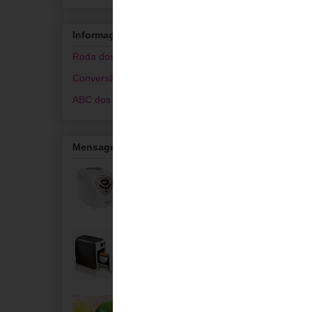
uma primeira 
Retirar ao fim
picada que foi
Informações de Culinária
Levar novamen
É bastante go
Roda dos Alimentos
Conversão de Medidas
ABC dos Alimentos
Pr
Mensagens populares
Britânia Multi
2 coment
Pane
Jô
2 
ai que
Máquina de
Fazer Pão com
Respo
Cápsulas Easy
Bread
Anón
Melhorador de
eu ad